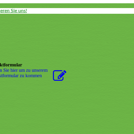
eren Sie uns!
ktformular
n Sie hier um zu unserem
kt­for­mu­lar zu kommen