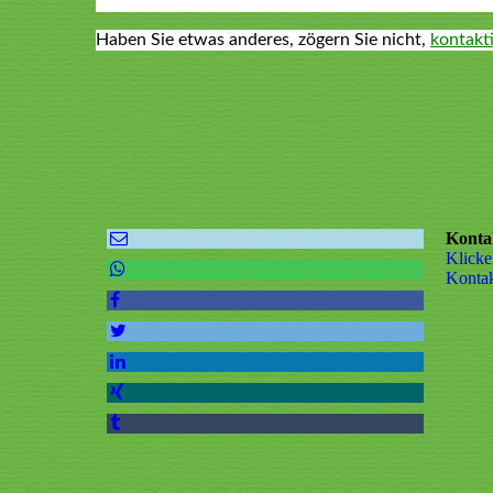
Haben Sie etwas anderes, zögern Sie nicht,
kontakti
Konta
Klicke
Kon­ta